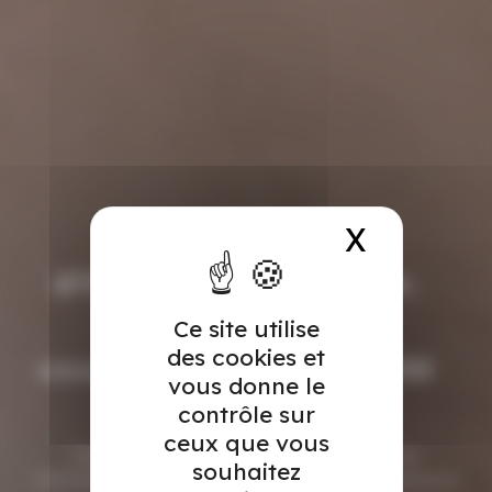
X
Masquer
Votre expert en
plomberie, zinguerie,
chauffage et
Ce site utilise
des cookies et
couverture depuis 1950
vous donne le
contrôle sur
ceux que vous
Depuis plus de 75 ans, notre entreprise
souhaitez
familiale met son savoir-faire et son expérience